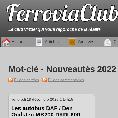
Le club virtuel qui vous rapproche de la réalité
Accueil
Articles
Archives
Co
Mot-clé - Nouveautés 2022
Fil des entrées
-
Fil des commentaires
vendredi 19 décembre 2025 à 14h15
Les autobus DAF / Den
Oudsten MB200 DKDL600