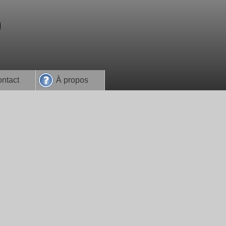
ntact
À propos